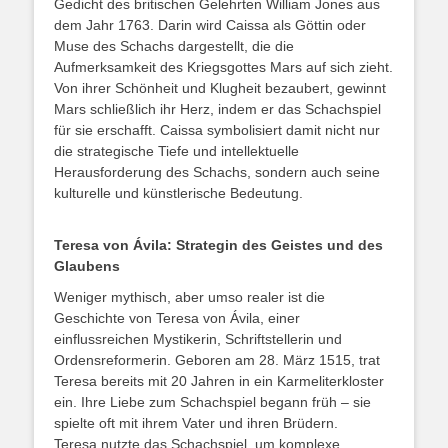
Gedicht des britischen Gelehrten William Jones aus
dem Jahr 1763. Darin wird Caissa als Göttin oder
Muse des Schachs dargestellt, die die
Aufmerksamkeit des Kriegsgottes Mars auf sich zieht.
Von ihrer Schönheit und Klugheit bezaubert, gewinnt
Mars schließlich ihr Herz, indem er das Schachspiel
für sie erschafft. Caissa symbolisiert damit nicht nur
die strategische Tiefe und intellektuelle
Herausforderung des Schachs, sondern auch seine
kulturelle und künstlerische Bedeutung.
Teresa von Ávila: Strategin des Geistes und des
Glaubens
Weniger mythisch, aber umso realer ist die
Geschichte von Teresa von Ávila, einer
einflussreichen Mystikerin, Schriftstellerin und
Ordensreformerin. Geboren am 28. März 1515, trat
Teresa bereits mit 20 Jahren in ein Karmeliterkloster
ein. Ihre Liebe zum Schachspiel begann früh – sie
spielte oft mit ihrem Vater und ihren Brüdern.
Teresa nutzte das Schachspiel, um komplexe